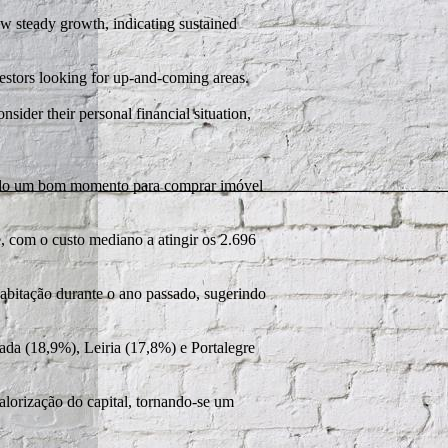
ow steady growth, indicating sustained
estors looking for up-and-coming areas.
nsider their personal financial situation,
derado um bom momento para comprar imóvel
, com o custo mediano a atingir os 2.696
habitação durante o ano passado, sugerindo
da (18,9%), Leiria (17,8%) e Portalegre
alorização do capital, tornando-se um