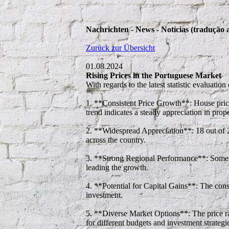
Nachrichten - News - Notícias (tradução 
Zurück zur Übersicht
01.08.2024
Rising Prices in the Portuguese Market
With regards to the latest statistic evaluati
1. **Consistent Price Growth**: House prices
trend indicates a steady appreciation in prop
2. **Widespread Appreciation**: 18 out of 2
across the country.
3. **Strong Regional Performance**: Some ar
leading the growth.
4. **Potential for Capital Gains**: The consi
investment.
5. **Diverse Market Options**: The price ra
for different budgets and investment strategi