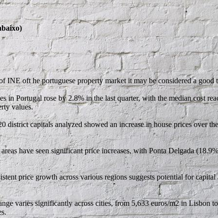
abaixo)
on of INE oft he portuguese property market it may be considered a good 
 in Portugal rose by 2.8% in the last quarter, with the median cost rea
erty values.
0 district capitals analyzed showed an increase in house prices over th
eas have seen significant price increases, with Ponta Delgada (18.9%)
stent price growth across various regions suggests potential for capital 
nge varies significantly across cities, from 5,633 euros/m2 in Lisbon t
es.