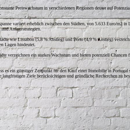
onstante Preiswachstum in verschiedenen Regionen deutet auf Potenzia
.
sspanne variiert erheblich zwischen den Städten, von 5.633 Euro/m2 in
s und Anlagestrategien.
städte wie Lissabon (5,8 % Anstieg) und Porto (4,9 % Anstieg) verzeic
gen Lagen hindeutet.
dte verzeichnen ein starkes Wachstum und bieten potenziell Chancen f
s es ein günstiger Zeitpunkt für den Kauf einer Immobilie in Portugal s
ihre langfristigen Ziele berücksichtigen und gründliche Recherchen zu 