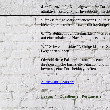
4. **Potenzial für Kapitalgewinne**: Das k
attraktiven Zeitpunkt für Investitionen macht
5. **Vielfältige Marktoptionen**: Die Prei
bietet Optionen für unterschiedliche Budget
6. **Stabilität in Schlüsselmärkten**: Groß
auf eine anhaltende Nachfrage in erstklassi
7. **Schwellenmärkte**: Einige kleinere Stä
Gegenden suchen.
Obwohl diese Faktoren darauf hindeuten, das
ihre persönliche finanzielle Situation und 
bevor sie eine Entscheidung treffen.
Zurück zur Übersicht
Fragen ? - Questions ? - Perguntas ?