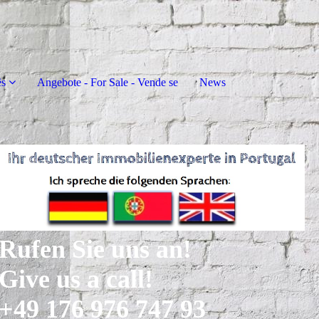
ês
Angebote - For Sale - Vende se
News
Rufen Sie uns an!
Give us a call!
+49 176 976 747 93