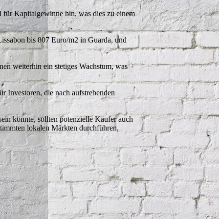
l für Kapitalgewinne hin, was dies zu einem
 Lissabon bis 807 Euro/m2 in Guarda, und
hnen weiterhin ein stetiges Wachstum, was
ür Investoren, die nach aufstrebenden
ein könnte, sollten potenzielle Käufer auch
bestimmten lokalen Märkten durchführen,