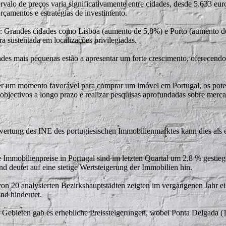
valo de preços varia significativamente entre cidades, desde 5.633 eu
rçamentos e estratégias de investimento.
**: Grandes cidades como Lisboa (aumento de 5,8%) e Porto (aumento d
a sustentada em localizações privilegiadas.
s mais pequenas estão a apresentar um forte crescimento, oferecendo
.
ser um momento favorável para comprar um imóvel em Portugal, os po
, objectivos a longo prazo e realizar pesquisas aprofundadas sobre merc
swertung des INE des portugiesischen Immobilienmarktes kann dies als 
Immobilienpreise in Portugal sind im letzten Quartal um 2,8 % gestieg
d deutet auf eine stetige Wertsteigerung der Immobilien hin.
von 20 analysierten Bezirkshauptstädten zeigten im vergangenen Jahr e
nd hindeutet.
n Gebieten gab es erhebliche Preissteigerungen, wobei Ponta Delgada (1