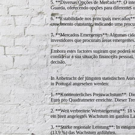
5. **Diversas Opções de Mercado**: O inter
Guarda, oferecendo opções para diferentes o
6. **Estabilidade nos principais mercados
crescimento constante, indicando uma procur
7. **Mercados Emergentes**: Algumas cidade
investidores que procuram áreas emergentes
Embora estes factores sugiram que poderá 
considerar a sua situação financeira pessoal
decisão.
In Anbetracht der jüngsten statistischen Au
in Portugal angesehen werden:
1. **Kontinuierliches Preiswachstum**: Die 
Euro pro Quadratmeter erreichte. Dieser Tren
2. **Weit verbreitete Wertsteigerung**: 18 
ein breit angelegtes Wachstum im ganzen La
3. **Starke regionale Leistung**: In einige
(13,9 %) das Wachstum anführten.