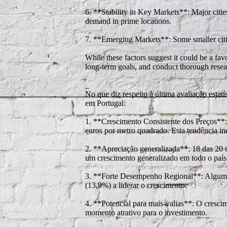
6. **Stability in Key Markets**: Major citie
demand in prime locations.
7. **Emerging Markets**: Some smaller citie
While these factors suggest it could be a favo
long-term goals, and conduct thorough resea
_
No que diz respeito à última avaliação est
em Portugal:
1. **Crescimento Consistente dos Preços**:
euros por metro quadrado. Esta tendência ind
2. **Apreciação generalizada**: 18 das 20 c
um crescimento generalizado em todo o país
3. **Forte Desempenho Regional**: Algumas 
(13,9%) a liderar o crescimento.
4. **Potencial para mais-valias**: O crescim
momento atrativo para o investimento.