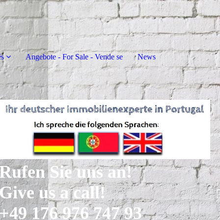
ês
Angebote - For Sale - Vende se
News
Rufen Sie uns an!
Give us a call!
+49 176 976 747 93