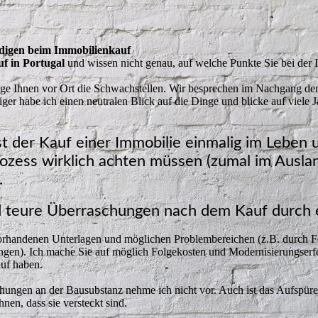
digen beim Immobilienkauf
f in Portugal
und wissen nicht genau, auf welche Punkte Sie bei der
eige Ihnen vor Ort die Schwachstellen. Wir besprechen im Nachgang den
r habe ich einen neutralen Blick auf die Dinge und blicke auf viele J
ist der Kauf einer Immobilie einmalig im Leben
rozess wirklich achten müssen (zumal im Ausla
.
d teure Überraschungen nach dem Kauf durch 
vorhandenen Unterlagen und möglichen Problembereichen (z.B. durch F
ngen). Ich mache Sie auf möglich Folgekosten und Modernisierungserfo
uf haben.
hungen an der Bausubstanz nehme ich nicht vor. Auch ist das Aufspüre
nen, dass sie versteckt sind.