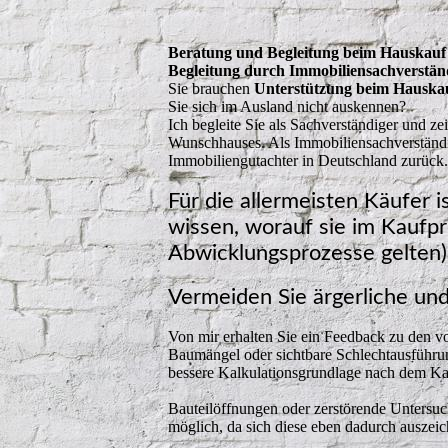
Beratung und Begleitung beim Hauskauf
Begleitung durch Immobiliensachverstän
Sie brauchen
Unterstützung beim Hauskau
Sie sich im Ausland nicht auskennen?
Ich begleite Sie als Sachverständiger und z
Wunschhauses. Als Immobiliensachverständige
Immobiliengutachter in Deutschland zurück.
Für die allermeisten Käufer 
wissen, worauf sie im Kaufp
Abwicklungsprozesse gelten)
Vermeiden Sie ärgerliche un
Von mir erhalten Sie ein Feedback zu den 
Baumängel oder sichtbare Schlechtausführu
bessere Kalkulationsgrundlage nach dem Ka
Bauteilöffnungen oder zerstörende Untersuc
möglich, da sich diese eben dadurch auszeich